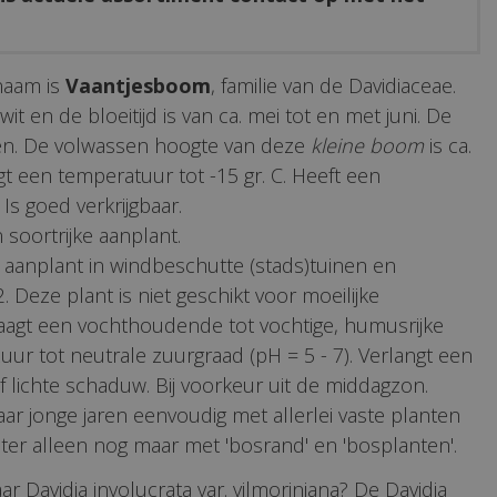
naam is
Vaantjesboom
, familie van de Davidiaceae.
it en de bloeitijd is van ca. mei tot en met juni. De
oen. De volwassen hoogte van deze
kleine boom
is ca.
t een temperatuur tot -15 gr. C. Heeft een
Is goed verkrijgbaar.
 soortrijke aanplant.
 aanplant in windbeschutte (stads)tuinen en
 Deze plant is niet geschikt voor moeilijke
aagt een vochthoudende tot vochtige, humusrijke
r tot neutrale zuurgraad (pH = 5 - 7). Verlangt een
of lichte schaduw. Bij voorkeur uit de middagzon.
aar jonge jaren eenvoudig met allerlei vaste planten
ter alleen nog maar met 'bosrand' en 'bosplanten'.
r Davidia involucrata var. vilmoriniana? De Davidia