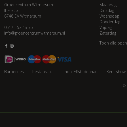
Groencentrum Witmarsum
Maandag
It Fliet 3
Dinsdag
8748 EA Witmarsum
Woensdag
Donderdag
0517 - 53 13 75
Vrijdag
info@groencentrumwitmarsum.nl
Zaterdag
Toon alle open
Barbecues
Restaurant
Landal Elfstedenhart
Kerstshow
© 