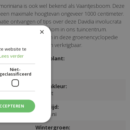
vilmoriniana is ook wel bekend als Vaantjesboom. Deze
t een maximale hoogtevan ongeveer 1000 centimeter.
atie ontvangen of tips over deze Davidia involucrata
? Je bent van harte welkom in ons tuincentrum.
×
weten: niet alle planten in deze groenencyclopedie
nt) in ons tuincentrum verkrijgbaar.
ze website te
Lees verder
aam:
Type plant:
.
Boom
Niet-
geclassificeerd
Bloemkleur:
Wit
ACCEPTEREN
Bloeitijd:
Mei, Juni
Wintergroen: