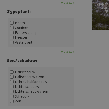
Wis selectie
Type plant:
Boom
Conifeer
Een-tweejarig
Heester
Vaste plant
Wis selectie
Zon / schaduw:
Halfschaduw
Halfschaduw / zon
Lichte / halfschaduw
Lichte schaduw
Lichte schaduw / zon
Schaduw
Zon