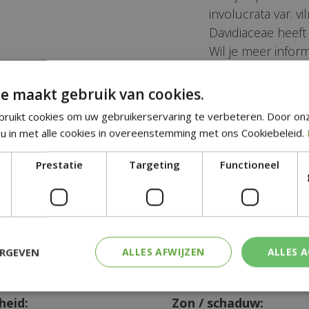
involucrata var. 
Davidiaceae heef
Wil je meer inform
var. vilmoriniana
Belangrijk om te 
e maakt gebruik van cookies.
zijn (op elk mome
ruikt cookies om uw gebruikerservaring te verbeteren. Door on
u in met alle cookies in overeenstemming met ons Cookiebeleid.
ndse naam:
Wetenschappelijke n
esboom
Davidia involucrata var
Prestatie
Targeting
Functioneel
vilmoriniana
t:
Familie:
Davidiaceae
ERGEVEN
ur:
ALLES AFWIJZEN
Veelkleurig blad:
ALLES 
en
Nee
heid:
Zon / schaduw: