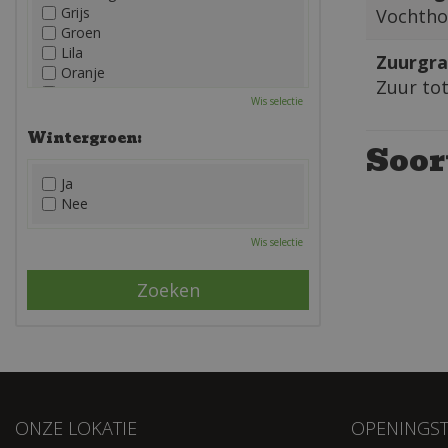
Grijs
Vochtho
Groen
Lila
Zuurgra
Oranje
Zuur to
Paars
Wis selectie
Rood
Roze
Wintergroen:
Soor
Wit
Zwart
Ja
Nee
Wis selectie
ONZE LOKATIE
OPENINGST