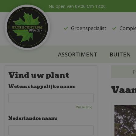
Ga
Nu open van
09:00
t/m
18:00
naar
content
Groenspecialist
​Compl
ASSORTIMENT
BUITEN
P
Vind uw plant
Vaan
Wetenschappelijke naam:
Wis selectie
Nederlandse naam: