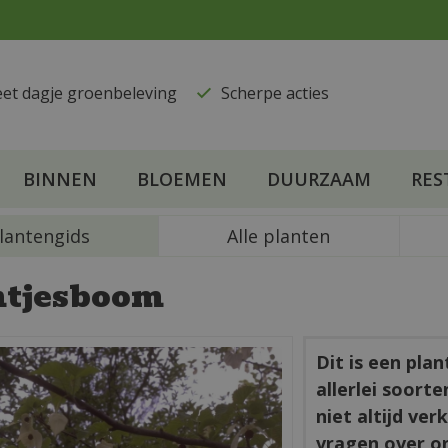
eet dagje groenbeleving
​Scherpe acties
BINNEN
BLOEMEN
DUURZAAM
RES
lantengids
Alle planten
tjesboom
Dit is een pla
allerlei soort
niet altijd ve
vragen over o