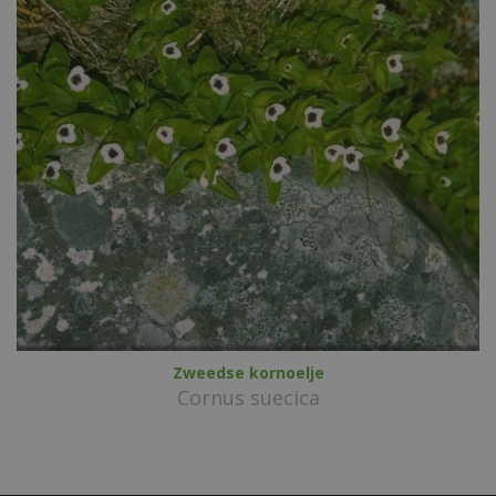
Zweedse kornoelje
Cornus suecica