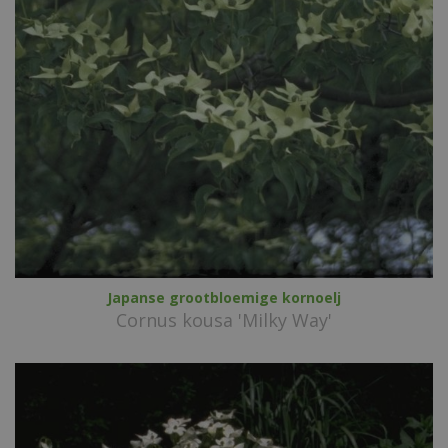
Japanse grootbloemige kornoelj
Cornus kousa 'Milky Way'