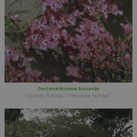
Oostamerikaanse kornoelje
Cornus florida 'Cherokee Sunset'