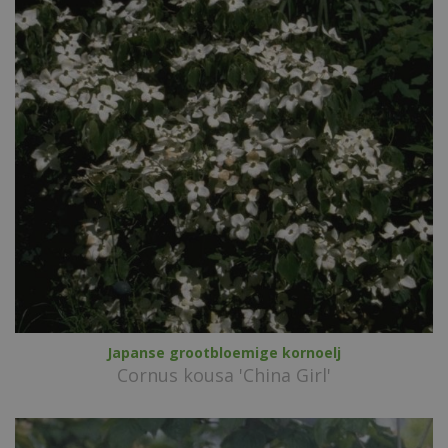
Japanse grootbloemige kornoelj
Cornus kousa 'China Girl'