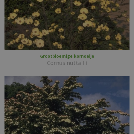
Grootbloemige kornoelje
Cornus nuttallii