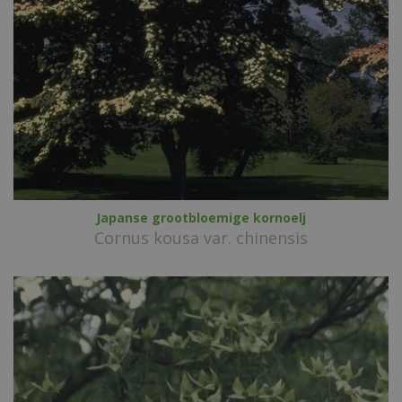
Japanse grootbloemige kornoelj
Cornus kousa var. chinensis