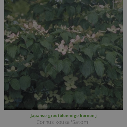
Japanse grootbloemige kornoelj
Cornus kousa 'Satomi'