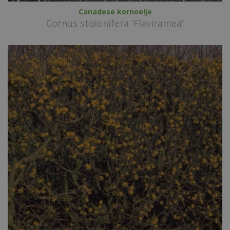
Canadese kornoelje
Cornus stolonifera 'Flaviramea'