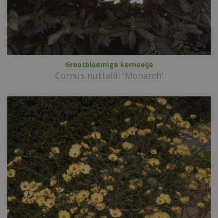
Grootbloemige kornoelje
Cornus nuttallii 'Monarch'