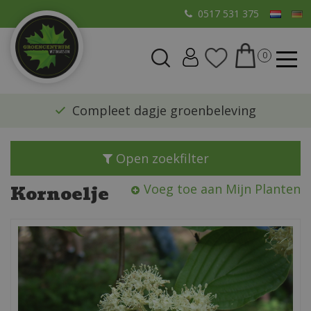
G
0517 531 375
a
n
a
a
r
​Compleet dagje groenbeleving
c
o
n
Open zoekfilter
t
e
Kornoelje
Voeg toe aan Mijn Planten
n
t