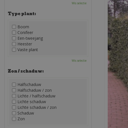
Wis selectie
Type plant:
Boom
Conifeer
Een-tweejarig
Heester
Vaste plant
Wis selectie
Zon / schaduw:
Halfschaduw
Halfschaduw / zon
Lichte / halfschaduw
Lichte schaduw
Lichte schaduw / zon
Schaduw
Zon