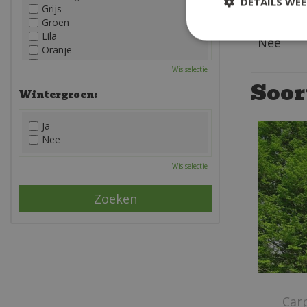
DETAILS WE
Grijs
Groen
Giftig:
Lila
Nee
Oranje
Paars
Wis selectie
Rood
Soor
Roze
Wintergroen:
Wit
Zwart
Ja
Nee
Wis selectie
Car