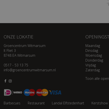
'
ONZE LOKATIE
OPENINGST
Groencentrum Witmarsum
Maandag
It Fliet 3
Dinsdag
8748 EA Witmarsum
Woensdag
Donderdag
0517 - 53 13 75
Vrijdag
info@groencentrumwitmarsum.nl
Zaterdag
Toon alle open
Barbecues
Restaurant
Landal Elfstedenhart
Kerstshow