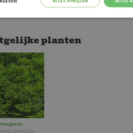
ERGEVEN
ALLES AFWIJZEN
ALLES 
tgelijke planten
Haagbeuk
pinus betulus