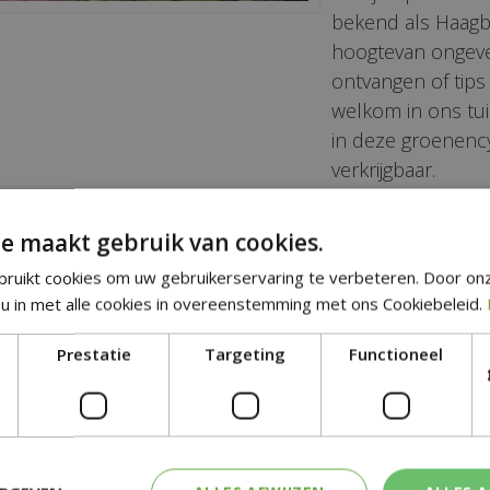
bekend als Haagb
hoogtevan ongevee
ontvangen of tips
welkom in ons tui
in deze groenency
verkrijgbaar.
ndse naam:
Wetenschappelijke n
e maakt gebruik van cookies.
uk
Carpinus betulus
ruikt cookies om uw gebruikerservaring te verbeteren. Door on
t:
Familie:
u in met alle cookies in overeenstemming met ons Cookiebeleid.
s
Carpinaceae
Prestatie
Targeting
Functioneel
rig blad:
Vochtigheid:
Vochthoudend
roen:
Zuurgraad grond:
Zwak zuur tot licht ba