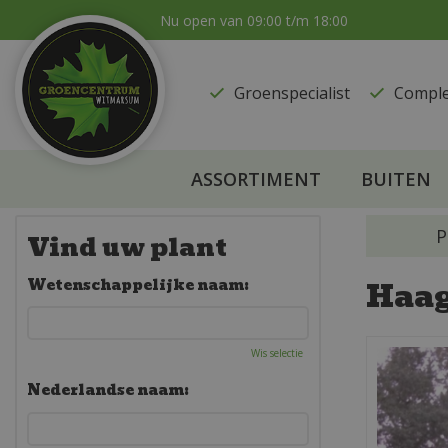
Ga
Nu open van
09:00
t/m
18:00
naar
content
Groenspecialist
​Compl
ASSORTIMENT
BUITEN
P
Vind uw plant
Haa
Wetenschappelijke naam:
Wis selectie
Nederlandse naam: