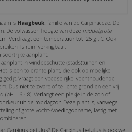
naam is
Haagbeuk
, familie van de Carpinaceae. De
oen. De volwassen hoogte van deze
middelgrote
 cm. Verdraagt een temperatuur tot -25 gr. C. Ook
ruiken. Is ruim verkrijgbaar.
 soortrijke aanplant.
 aanplant in windbeschutte (stads)tuinen en
et is een tolerante plant, die ook op moeilijke
 gedijt. Vraagt een voedselrijke, vochthoudende
m. Dus niet te zware of te lichte grond en een vrij
 (pH = 6 - 8). Verlangt een plekje in de zon of
voorkeur uit de middagzon Deze plant is, vanwege
teling of grote vocht-/voedingopname, lastig met
combineren.
ar Carpinus betulus? De Carpinus betulus is ook wel