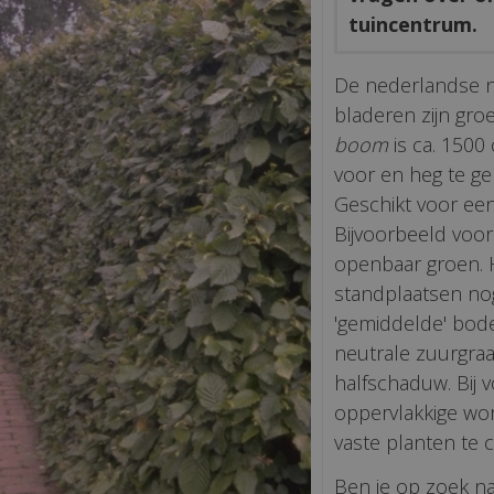
tuincentrum.
De nederlandse 
bladeren zijn gr
boom
is ca. 1500
voor en heg te geb
Geschikt voor een
Bijvoorbeeld voor
openbaar groen. H
standplaatsen nog
'gemiddelde' bode
neutrale zuurgraad
halfschaduw. Bij 
oppervlakkige wor
vaste planten te 
Ben je op zoek na