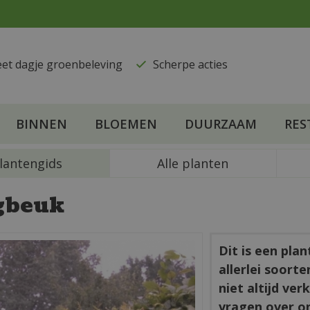
eet dagje groenbeleving
​Scherpe acties
BINNEN
BLOEMEN
DUURZAAM
RES
lantengids
Alle planten
gbeuk
Dit is een pla
allerlei soort
niet altijd ve
vragen over o