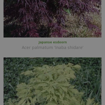
Japanse esdoorn
Acer palmatum 'Inaba shidare'