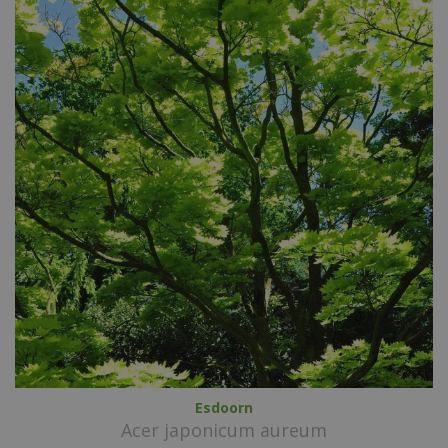
Esdoorn
Acer japonicum aureum