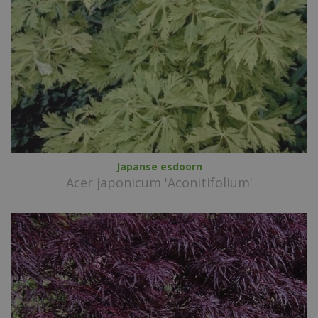
Japanse esdoorn
Acer japonicum 'Aconitifolium'