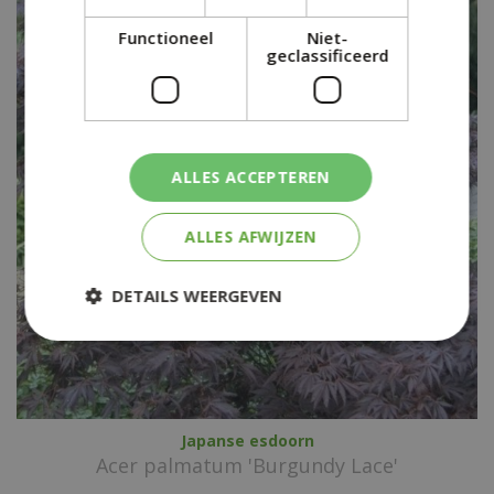
Functioneel
Niet-
geclassificeerd
ALLES ACCEPTEREN
ALLES AFWIJZEN
DETAILS WEERGEVEN
Japanse esdoorn
Acer palmatum 'Burgundy Lace'