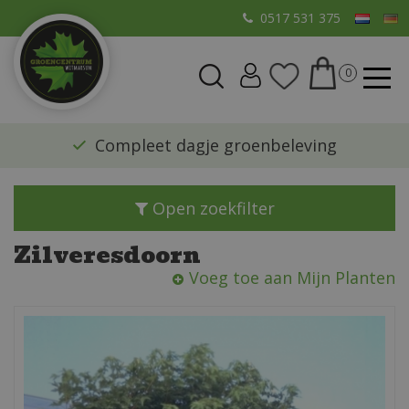
G
0517 531 375
a
n
a
a
r
​Compleet dagje groenbeleving
c
o
n
Open zoekfilter
t
e
Zilveresdoorn
n
Voeg toe aan Mijn Planten
t