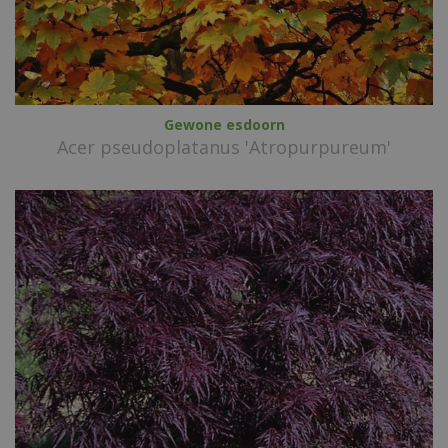
Gewone esdoorn
Acer pseudoplatanus 'Atropurpureum'