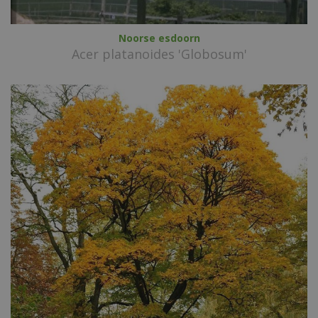
Noorse esdoorn
Acer platanoides 'Globosum'