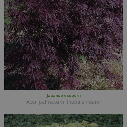
Japanse esdoorn
Acer palmatum 'Inaba shidare'