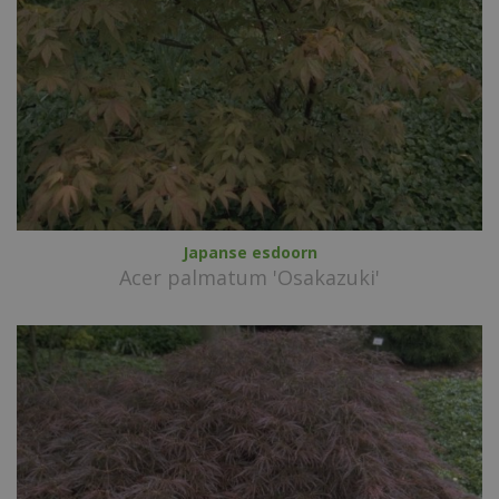
Japanse esdoorn
Acer palmatum 'Osakazuki'