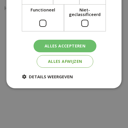
Hier komt het nieuwsbrief formulier
Functioneel
Niet-
geclassificeerd
ALLES ACCEPTEREN
ALLES AFWIJZEN
DETAILS WEERGEVEN