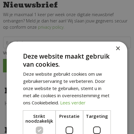
Nieuwsbrief
G
a
Wil je maximaal 1 keer per week onze digitale nieuwsbrief
n
ontvangen? Meld je dan hier aan! Wij slaan jouw gegevens secuur
a
op conform onze
privacy policy.
a
r
×
c
Velden met
zijn verplicht.
*
o
Deze website maakt gebruik
n
van cookies.
t
Deze website gebruikt cookies om uw
e
gebruikerservaring te verbeteren. Door
n
Nieuwsbrief ontvangen
onze website te gebruiken, stemt u in
t
met alle cookies in overeenstemming met
Hier komt het nieuwsbrief formulier
ons Cookiebeleid.
Lees verder
Strikt
Prestatie
Targeting
noodzakelijk
Nieuwsbrief ontvangen