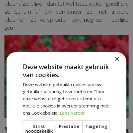
bloem. Ze blijven dan tot wel twee weken goed! Snij
ze schuin af en combineer ze met andere
bloemen. Ze verspreiden ook nog een heerlijke
geur!
×
Deze website maakt gebruik
van cookies.
Deze website gebruikt cookies om uw
gebruikerservaring te verbeteren. Door
onze website te gebruiken, stemt u in
met alle cookies in overeenstemming met
ons Cookiebeleid.
Lees verder
Strikt
Prestatie
Targeting
Verzorging van de cyclaam
noodzakelijk