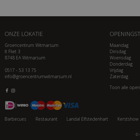
ONZE LOKATIE
OPENINGST
Groencentrum Witmarsum
Maandag
It Fliet 3
Dinsdag
8748 EA Witmarsum
Woensdag
Donderdag
0517 - 53 13 75
Vrijdag
info@groencentrumwitmarsum.nl
Zaterdag
Toon alle open
Barbecues
Restaurant
Landal Elfstedenhart
Kerstshow
© 