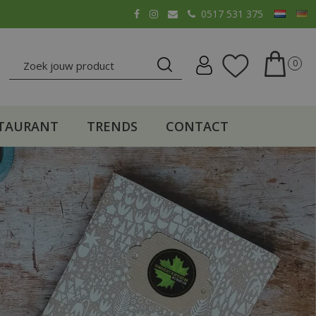
0517 531 375
TAURANT
TRENDS
CONTACT