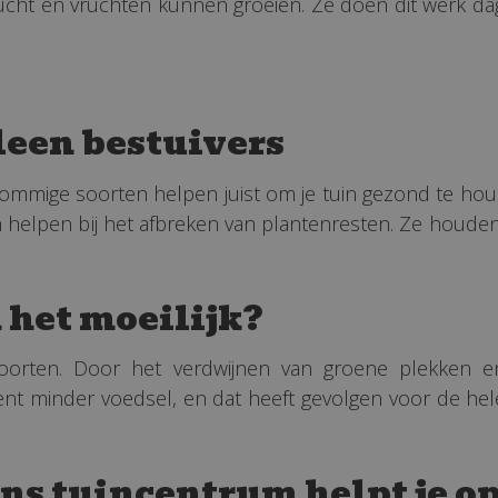
ht en vruchten kunnen groeien. Ze doen dit werk dag i
leen bestuivers
ommige soorten helpen juist om je tuin gezond te hou
men helpen bij het afbreken van plantenresten. Ze houd
het moeilijk?
oorten. Door het verdwijnen van groene plekken e
nt minder voedsel, en dat heeft gevolgen voor de hele
 ons tuincentrum helpt je o