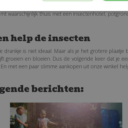
n je graag bij het kiezen van de juiste planten en pr
komt waarschijnlijk thuis met een insectenhotel, potgr
n help de insecten
 drankje is niet ideaal. Maar als je het grotere plaatje 
ft groeien en bloeien. Dus de volgende keer dat je een
. En met een paar slimme aankopen uit onze winkel help 
lgende berichten: