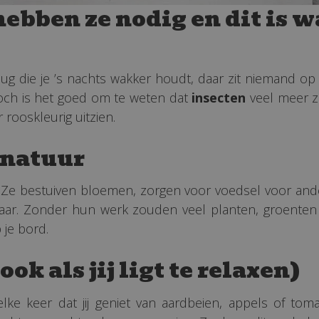
ebben ze nodig en dit is w
n mug die je ’s nachts wakker houdt, daar zit niemand 
Toch is het goed om te weten dat
insecten
veel meer zi
rooskleurig uitzien.
 natuur
 Ze bestuiven bloemen, zorgen voor voedsel voor ande
sbaar. Zonder hun werk zouden veel planten, groenten
 je bord.
ok als jij ligt te relaxen)
 elke keer dat jij geniet van aardbeien, appels of to