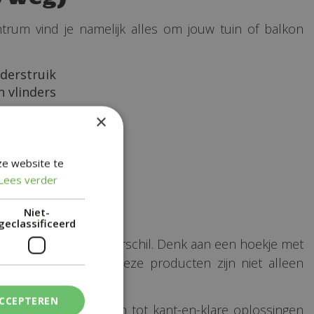
trum vind je namelijk alles om jouw tuin of balkon
nderstruik
n vlinders
×
ze website te
Lees verder
Niet-
geclassificeerd
maken al een groot verschil. Denk aan een hoekje met
mooie is: veel van deze producten zijn niet alleen
ACCEPTEREN
n voorbeeldopstellingen tot kant-en-klare oplossingen