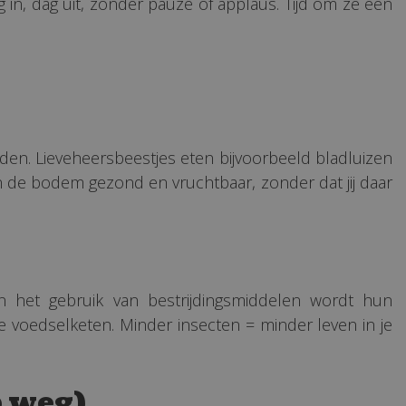
n, dag uit, zonder pauze of applaus. Tijd om ze een
den. Lieveheersbeestjes eten bijvoorbeeld bladluizen
en de bodem gezond en vruchtbaar, zonder dat jij daar
n het gebruik van bestrijdingsmiddelen wordt hun
 voedselketen. Minder insecten = minder leven in je
p weg)