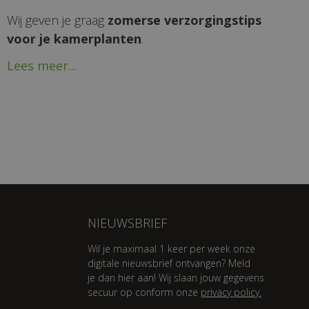
Wij geven je graag
zomerse verzorgingstips
voor je kamerplanten
.
Lees meer...
NIEUWSBRIEF
Wil je maximaal 1 keer per week onze
digitale nieuwsbrief ontvangen? Meld
je dan hier aan! Wij slaan jouw gegevens
secuur op conform onze
privacy policy.