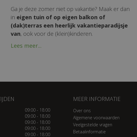
Ga je deze zomer niet op vakantie? Maak er dan
in
eigen tuin of op eigen balkon of
(dak)terras een heerlijk vakantieparadijsje
van
, ook voor de (klein)kinderen.
Lees meer...
IJDEN
MEER INFORMATIE
09:00 - 18:00
Over ons
09:00 - 18:00
Algemene voorwaarden
09:00 - 18:00
Veelgestelde vragen
09:00 - 18:00
Betaalinformatie
09:00 - 18:00