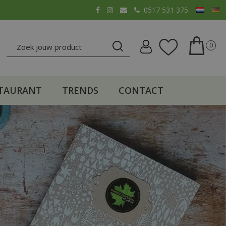
0517 531 375
TAURANT
TRENDS
CONTACT