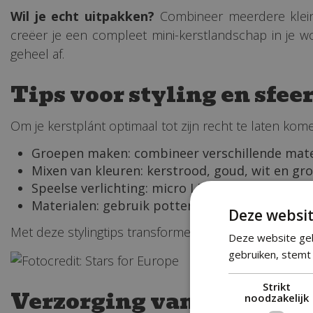
Wil je echt uitpakken?
Combineer meerdere kleine
creëer je een compleet mini-kerstlandschap in je 
geheel af.
Tips voor styling en sfee
Om je kerstplánt optimaal tot zijn recht te laten ko
Groepen maken: combineer verschillende maten
Mixen van kleuren: kerstrood, goud, wit en groe
Speelse verlichting: micro LED's in warme of kl
Materialen: gebruik potten van keramiek, terra
Deze websit
Met deze stylingtips transformeer je je kerstplant t
Deze website geb
gebruiken, stemt 
Strikt
Verzorging van kamerpla
noodzakelijk