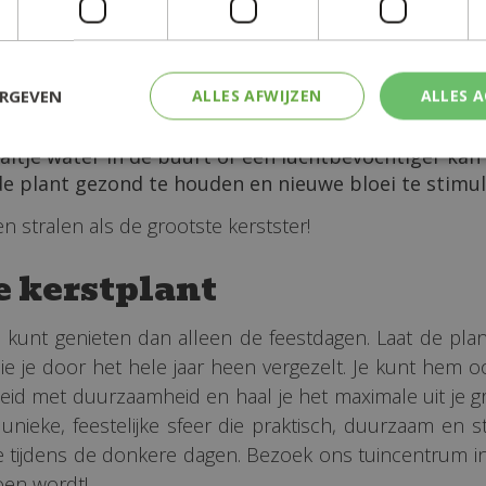
 droge lucht in huis. Gelukkig zijn de meeste kerst
ERGEVEN
ALLES AFWIJZEN
ALLES 
 zonlicht.
ben in de winter minder water nodig omdat de gro
aaltje water in de buurt of een luchtbevochtiger ka
e plant gezond te houden en nieuwe bloei te stimul
n stralen als de grootste kerstster!
e kerstplant
an kunt genieten dan alleen de feestdagen. Laat de pl
 die je door het hele jaar heen vergezelt. Je kunt he
heid met duurzaamheid en haal je het maximale uit je gr
ieke, feestelijke sfeer die praktisch, duurzaam en stij
e tijdens de donkere dagen. Bezoek ons tuincentrum i
roen wordt!