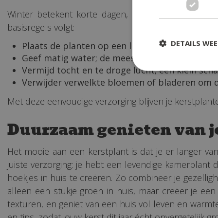
Winter betekent korte dagen, lage temperaturen en
basisregels volgt:
DETAILS WE
Plaats de planten op een lichte plek, uit direct
Geef matig water; de meeste kamerplanten heb
Vermijd tocht en te droge lucht; een klein sch
Verwijder verwelkte bloemen of bladeren om d
Met deze eenvoudige verzorging blijven je kerstplante
Duurzaam genieten van j
Het mooie aan een kerstplant is dat je er langer v
juiste verzorging: je hebt een levendige kamerplant
hoekjes in huis te creëren. Zo combineer je gezellig
alleen een stukje groen in huis, maar creëer je een un
texturen, en geniet van een huis vol leven en warmt
en tips, zodat jouw kerst dit jaar écht onvergetelijk g