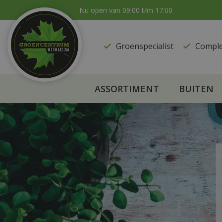
Ga
Nu open van
09:00
t/m
17:00
naar
content
Groenspecialist
​Compl
ASSORTIMENT
BUITEN