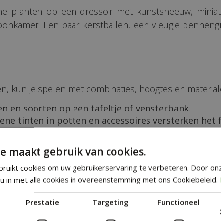
 planten op een dressoir met kunstsneeuw, miniatuur
woonkamer. Een paar kerstballen, een vleugje denne
r
men, kun je spelen met combinaties, hoogtes en material
 en soorten op een tafeltje of vensterbank.
ne tinten in potten en accessoires versterken het fe
eurrijke tinten geven extra magie.
cotta of rotan voor een natuurlijke, warme uitstral
e maakt gebruik van cookies.
ot een echte blikvanger die je woonkamer compleet veran
ruikt cookies om uw gebruikerservaring te verbeteren. Door on
u in met alle cookies in overeenstemming met ons Cookiebeleid.
Prestatie
Targeting
Functioneel
nten in de winter