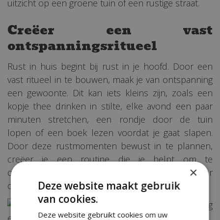
uitzicht op een groene tuin of een rustige straat.
Creëer een vast
ontspanningsritueel
Rust in huis begint bij rust in je hoofd. Door een
vast ritueel in te bouwen, maak je van ontspanning
een gewoonte. Dit kan iets kleins zijn, zoals een
kopje thee drinken in stilte, elke avond een paar
minuten stretchen, een rondje door de tuin
lopen of een boek lezen voordat je gaat slapen.
Door deze rustmomenten bewust in te plannen,
creëer je een routine die je helpt om te
×
ontstressen en in balans te blijven met de natuur
Deze website maakt gebruik
om je heen.
van cookies.
Deze website gebruikt cookies om uw