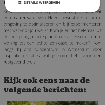
rust
DETAILS WEERGEVEN
Rust in huis creëren is geen eenmalige klus, maar
een manier van leven. Neem bewust de tijd om je
omgeving te optimaliseren en blijf experimenteren
met wat voor jou werkt. Kom je er niet helemaal uit
of zoek je nog mooie planten en accessoires om je
woning tot een echte zen-oase te maken? Kom
langs bij ons tuincentrum in Witmarsum voor
inspiratie en alles wat je nodig hebt voor een
rustgevend thuis!
Kijk ook eens naar de
volgende berichten: