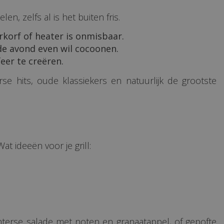
, zelfs al is het buiten fris.
korf of heater is onmisbaar.
 de avond even wil cocoonen.
eer te creëren.
se hits, oude klassiekers en natuurlijk de grootste
 ideeën voor je grill:
nterse salade met noten en granaatappel, of gepofte