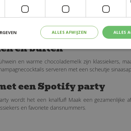
ERGEVEN
ALLES AFWIJZEN
ALLES 
en én buiten
hwein en warme chocolademelk zijn klassiekers, maa
je champagnecocktails serveren met een scheutje sinaasap
met een Spotify party
arty wordt het een knalfuif! Maak een gezamenlijke a
lassiekers en favoriete dansnummers.