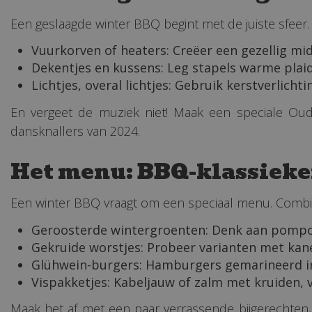
Een geslaagde winter BBQ begint met de juiste sfeer. Z
Vuurkorven of heaters: Creëer een gezellig mi
Dekentjes en kussens: Leg stapels warme plaid
Lichtjes, overal lichtjes: Gebruik kerstverlic
En vergeet de muziek niet! Maak een speciale Oudja
dansknallers van 2024.
Het menu: BBQ-klassieke
Een winter BBQ vraagt om een speciaal menu. Combin
Geroosterde wintergroenten: Denk aan pompoen
Gekruide worstjes: Probeer varianten met kane
Glühwein-burgers: Hamburgers gemarineerd in 
Vispakketjes: Kabeljauw of zalm met kruiden, ve
Maak het af met een paar verrassende bijgerechten,