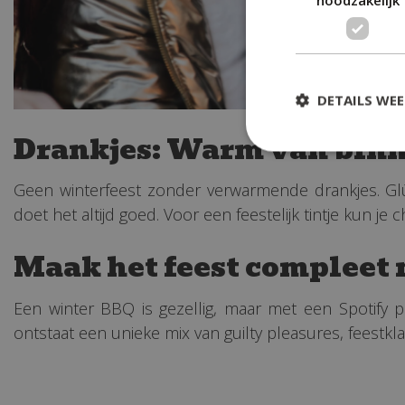
DETAILS WE
Drankjes: Warm van binn
Geen winterfeest zonder verwarmende drankjes. Glü
doet het altijd goed. Voor een feestelijk tintje kun 
Maak het feest compleet 
Een winter BBQ is gezellig, maar met een Spotify p
ontstaat een unieke mix van guilty pleasures, feestk