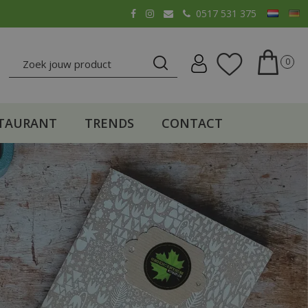
0517 531 375
TAURANT
TRENDS
CONTACT