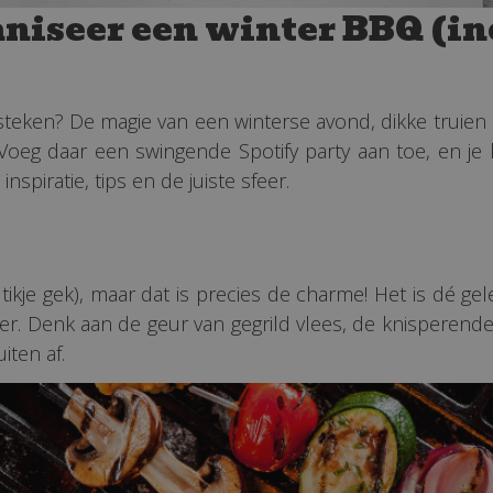
niseer een winter BBQ (inc
eken? De magie van een winterse avond, dikke trui
Voeg daar een swingende Spotify party aan toe, en je
piratie, tips en de juiste sfeer.
 tikje gek), maar dat is precies de charme! Het is dé g
eer. Denk aan de geur van gegrild vlees, de knisperen
iten af.