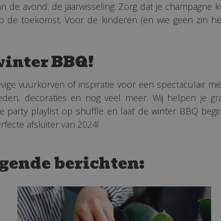
 de avond: de jaarwisseling. Zorg dat je champagne ko
e toekomst. Voor de kinderen (en wie geen zin heeft i
winter BBQ!
tevige vuurkorven of inspiratie voor een spectaculair 
eden, decoraties en nog veel meer. Wij helpen je g
je party playlist op shuffle en laat de winter BBQ beg
fecte afsluiter van 2024!
lgende berichten: