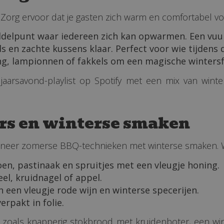
org ervoor dat je gasten zich warm en comfortabel voelen
ddelpunt waar iedereen zich kan opwarmen. Een vuur
s en zachte kussens klaar. Perfect voor wie tijdens
hting, lampionnen of fakkels om een magische wintersf
arsavond-playlist op Spotify met een mix van winter
rs en winterse smaken
eer zomerse BBQ-technieken met winterse smaken. Wat
, pastinaak en spruitjes met een vleugje honing.
el, kruidnagel of appel.
een vleugje rode wijn en winterse specerijen.
rpakt in folie.
 zoals knapperig stokbrood met kruidenboter, een wi