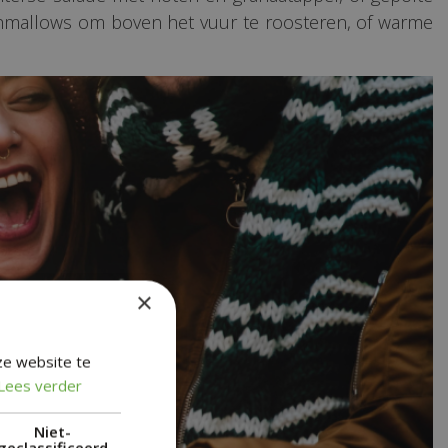
rshmallows om boven het vuur te roosteren, of warme
×
ze website te
Lees verder
Niet-
geclassificeerd