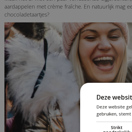
aardappelen met crème fraîche. En natuurlijk mag e
chocoladetaartjes?
Deze websit
Deze website geb
gebruiken, stemt 
Strikt
noodzakelijk