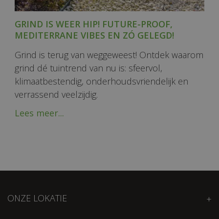
GRIND IS WEER HIP! FUTURE-PROOF,
MEDITERRANE VIBES EN ZÓ GELEGD!
Grind is terug van weggeweest! Ontdek waarom
grind dé tuintrend van nu is: sfeervol,
klimaatbestendig, onderhoudsvriendelijk en
verrassend veelzijdig.
Lees meer...
ONZE LOKATIE