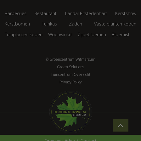
Barbecues
Restaurant
Landal Elfstedenhart
Kerstshow
Kerstbomen
Tuinkas
Zaden
Vaste planten kopen
Tuinplanten kopen
Woonwinkel
Zijdebloemen
Bloemist
© Groencentrum Witmarsum
Green Solutions
Tuincentrum Overzicht
Privacy Policy
Openingstijden & Contact