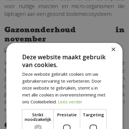
voor nuttige insecten en micro-organismen die
bijdragen aan een gezond bodemecosysteem.
Gazononderhoud in
november
×
Deze website maakt gebruik
Wat betreft je gazon, overweeg om het te
van cookies.
beluchten. Door kleine gaatjes in de grasmat te
Deze website gebruikt cookies om uw
prikken, bevorder je de lucht- en watercirculatie in
gebruikerservaring te verbeteren. Door
de bodem, wat essentieel is voor een gezonde
onze website te gebruiken, stemt u in
grasgroei. Daarnaast kan het verwijderen van mos
met alle cookies in overeenstemming met
en dood plantmateriaal helpen bij het voorkomen
ons Cookiebeleid.
Lees verder
van schimmelziekten.
Strikt
Prestatie
Targeting
noodzakelijk
Geniet van de herfst