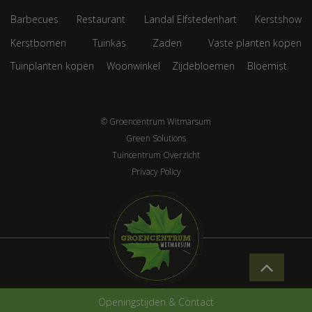
Barbecues
Restaurant
Landal Elfstedenhart
Kerstshow
Kerstbomen
Tuinkas
Zaden
Vaste planten kopen
Tuinplanten kopen
Woonwinkel
Zijdebloemen
Bloemist
© Groencentrum Witmarsum
Green Solutions
Tuincentrum Overzicht
Privacy Policy
Openingstijden & Contact