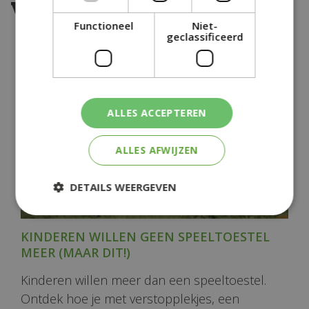
volgende berichten:
Functioneel
Niet-
geclassificeerd
ALLES ACCEPTEREN
ALLES AFWIJZEN
DETAILS WEERGEVEN
KINDEREN WILLEN GEEN SPEELTOESTEL
MEER (MAAR DIT!)
Kinderen willen meer dan een speeltoestel.
Ontdek hoe je met verstopplekjes, een