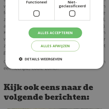
Functioneel
Niet-
waterornamenten, groot en klein. Plaats een
geclassificeerd
fontein(tje) in de bestaande vijver en zet de
zwenksproeier aan (in de ochtend of avond,
anders verdampt het meeste water weer snel).
Kinderen vinden het natuurlijk geweldig om op een
ALLES ACCEPTEREN
warme dag te spelen in een opblaasbaar
zwembadje of een watergevecht te houden met
ALLES AFWIJZEN
gieters, de tuinslang, emmers en waterpistolen.
DETAILS WEERGEVEN
Ons tuincentrum in Witmarsum wenst iedereen
een heerlijke, 'coole' zomer!
Kijk ook eens naar de
volgende berichten: