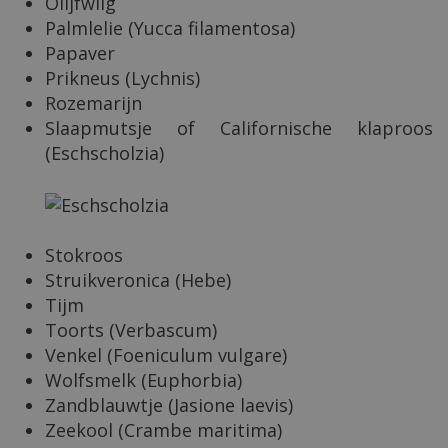
Olijfwilg
Palmlelie (Yucca filamentosa)
Papaver
Prikneus (Lychnis)
Rozemarijn
Slaapmutsje of Californische klaproos
(Eschscholzia)
Stokroos
Struikveronica (Hebe)
Tijm
Toorts (Verbascum)
Venkel (Foeniculum vulgare)
Wolfsmelk (Euphorbia)
Zandblauwtje (Jasione laevis)
Zeekool (Crambe maritima)