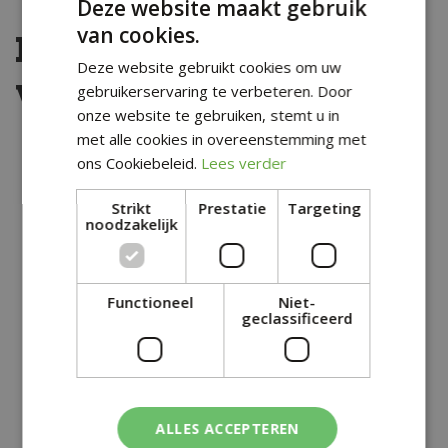
Deze website maakt gebruik
van cookies.
Kijk ook eens naar de
Deze website gebruikt cookies om uw
volgende berichten:
gebruikerservaring te verbeteren. Door
onze website te gebruiken, stemt u in
met alle cookies in overeenstemming met
ons Cookiebeleid.
Lees verder
Strikt
Prestatie
Targeting
noodzakelijk
Functioneel
Niet-
geclassificeerd
KINDEREN WILLEN GEEN SPEELTOESTEL
ALLES ACCEPTEREN
MEER (MAAR DIT!)