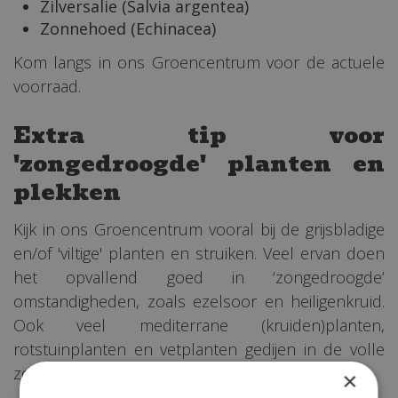
Zilversalie (Salvia argentea)
Zonnehoed (Echinacea)
Kom langs in ons Groencentrum voor de actuele
voorraad.
Extra tip voor
'zongedroogde' planten en
plekken
Kijk in ons Groencentrum vooral bij de grijsbladige
en/of 'viltige' planten en struiken. Veel ervan doen
het opvallend goed in ‘zongedroogde’
omstandigheden, zoals ezelsoor en heiligenkruid.
Ook veel mediterrane (kruiden)planten,
rotstuinplanten en vetplanten gedijen in de volle
zon en relatief weinig water.
×