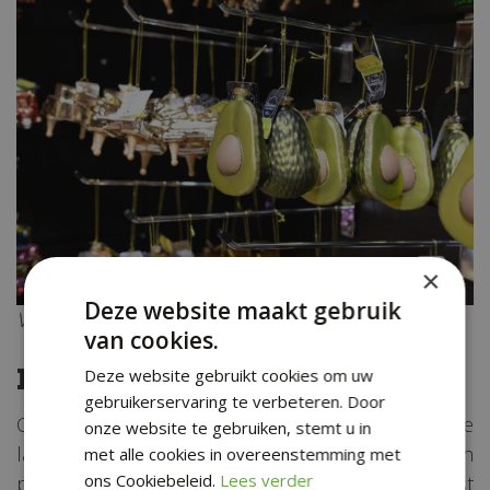
×
Deze website maakt gebruik
Voor de echte avocado-lovers!
van cookies.
Kersthangers voor kinderen
Deze website gebruikt cookies om uw
gebruikerservaring te verbeteren. Door
Ook is het leuk om de kinderen een kerstbal uit te
onze website te gebruiken, stemt u in
laten kiezen. Wanneer ze deze zelf straks een
met alle cookies in overeenstemming met
ons Cookiebeleid.
Lees verder
plekje in de kerstboom mogen geven, is het feest