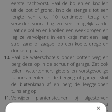
eerste nachtvorst. Haal de bollen en knollen
uit de pot of grond, knip de stengels tot een
lengte van circa 10 centimeter terug en
verwijder voorzichtig zo veel mogelijk aarde.
Laat de bollen en knollen een week drogen en
leg ze vervolgens in een kistje met een laag
stro, zand of zaagsel op een koele, droge en
donkere plaats.
Haal de waterschotels onder potten weg en
berg deze op in de schuur of garage. Zet ook
teilen, watertonnen, gieters en vorstgevoelige
tuinornamenten in de berging of garage. Sluit
de buitenkraan af en berg de leeggelopen
tuinslang op.
Verwijder plantensteunen bij afgestorven
planten en bind scheuten van klimplanten vast
×
om te voorkomen dat ze tijdens een