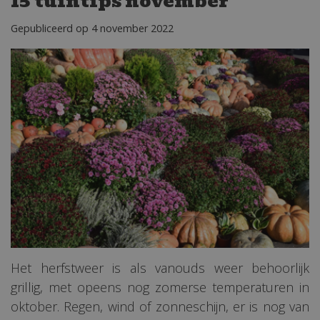
15 tuintips november
Gepubliceerd op
4 november 2022
Het herfstweer is als vanouds weer behoorlijk
grillig, met opeens nog zomerse temperaturen in
oktober. Regen, wind of zonneschijn, er is nog van