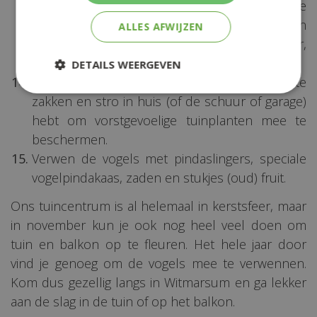
beschadigt groter. Heb je hulp nodig bij je
tuinklus? Hoveniers hebben over het algemeen
ALLES AFWIJZEN
veel meer tijd in het najaar dan in het voorjaar,
wanneer iedereen weer nieuwe plannen heeft.
DETAILS WEERGEVEN
Zorg ervoor dat je vliesdoek, noppenfolie, jute
zakken en stro in huis (of de schuur of garage)
hebt om vorstgevoelige tuinplanten mee te
beschermen.
Verwen de vogels met pindaslingers, speciale
vogelpindakaas, zaden en stukjes (oud) fruit.
Ons tuincentrum is al helemaal in kerstsfeer, maar
in november kun je ook nog heel veel doen om
tuin en balkon op te fleuren. Het hele jaar door
vind je genoeg om de vogels mee te verwennen.
Kom dus gezellig langs in Witmarsum en ga lekker
aan de slag in de tuin of op het balkon.