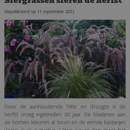
Siergrassen sieren de herfst
Gepubliceerd op
11 september 2022
Door de aanhoudende hitte en droogte is de
herfst vroeg ingetreden dit jaar. De bladeren aan
de bomen kleuren al bruin en de eerste kastanjes