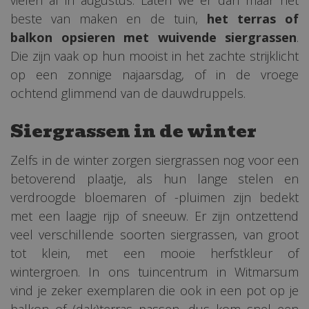
vielen al in augustus. Laten we er dan maar het
beste van maken en de tuin,
het terras of
balkon opsieren met wuivende siergrassen
.
Die zijn vaak op hun mooist in het zachte strijklicht
op een zonnige najaarsdag, of in de vroege
ochtend glimmend van de dauwdruppels.
Siergrassen in de winter
Zelfs in de winter zorgen siergrassen nog voor een
betoverend plaatje, als hun lange stelen en
verdroogde bloemaren of -pluimen zijn bedekt
met een laagje rijp of sneeuw. Er zijn ontzettend
veel verschillende soorten siergrassen, van groot
tot klein, met een mooie herfstkleur of
wintergroen. In ons tuincentrum in Witmarsum
vind je zeker exemplaren die ook in een pot op je
balkon of (dak)terras passen, dus kom snel een