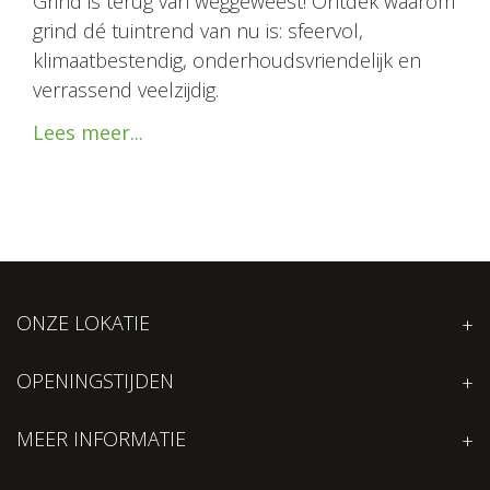
Grind is terug van weggeweest! Ontdek waarom
grind dé tuintrend van nu is: sfeervol,
klimaatbestendig, onderhoudsvriendelijk en
verrassend veelzijdig.
Lees meer...
ONZE LOKATIE
OPENINGSTIJDEN
MEER INFORMATIE