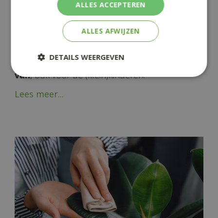
ALLES ACCEPTEREN
VAKANTIETIPS (VOOR KIDS) IN EIGEN TUIN
ALLES AFWIJZEN
Ga je deze zomer niet op vakantie? Maak er
dan in
eigen tuin of op eigen balkon of
DETAILS WEERGEVEN
(dak)terras een heerlijk vakantieparadijsje
van
, ook voor de (klein)kinderen.
Lees meer...