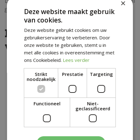
Dan heb je volgend jaar rond deze tijd je zelf
×
gekweekte pompoenen.
Deze website maakt gebruik
van cookies.
Kijk ook eens naar de
Deze website gebruikt cookies om uw
gebruikerservaring te verbeteren. Door
volgende berichten:
onze website te gebruiken, stemt u in
met alle cookies in overeenstemming met
ons Cookiebeleid.
Lees verder
Strikt
Prestatie
Targeting
noodzakelijk
Functioneel
Niet-
geclassificeerd