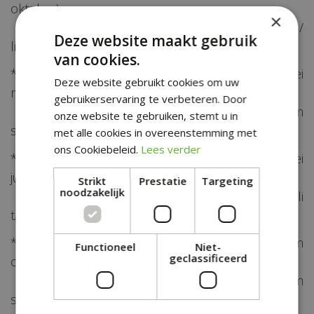
oktober) en
×
Clematis hybride 'Mrs. Cholmondeley' (lila /
Deze website maakt gebruik
lichtblauw, bloei juni t/m augustus)
van cookies.
* Rosa 'Golden Showers' (geel, licht geurend, bloei
Deze website gebruikt cookies om uw
mei - juni) en
gebruikerservaring te verbeteren. Door
Clematis 'Multi Blue' (violetblauw, mei t/m
onze website te gebruiken, stemt u in
september)
met alle cookies in overeenstemming met
ons Cookiebeleid.
Lees verder
* Rosa 'Pink Cloud' (zuurstokroze, geurend, bloei
juni t/m oktober) en
Strikt
Prestatie
Targeting
noodzakelijk
Clematis viticella 'Etoile Violette' (paars, bloei juli
t/m september)
* Rosa 'Bantry Bay' (roze, geurend, bloei juni t/m
Functioneel
Niet-
geclassificeerd
oktober) en
Clematis 'Paul Farges' (wit, bloei juli t/m
september)