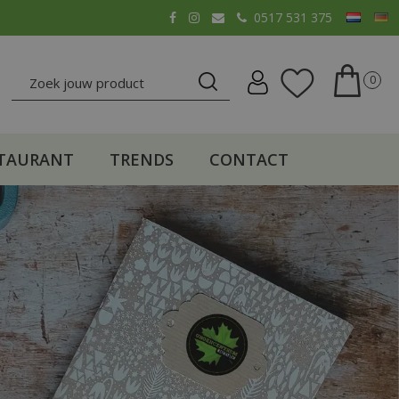
0517 531 375
TAURANT
TRENDS
CONTACT