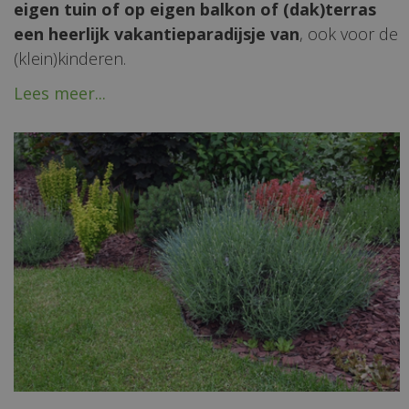
eigen tuin of op eigen balkon of (dak)terras
een heerlijk vakantieparadijsje van
, ook voor de
(klein)kinderen.
Lees meer...