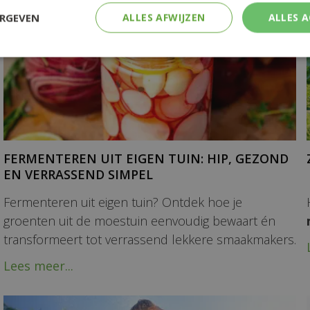
ERGEVEN
ALLES AFWIJZEN
ALLES 
FERMENTEREN UIT EIGEN TUIN: HIP, GEZOND
EN VERRASSEND SIMPEL
Fermenteren uit eigen tuin? Ontdek hoe je
groenten uit de moestuin eenvoudig bewaart én
transformeert tot verrassend lekkere smaakmakers.
Lees meer...