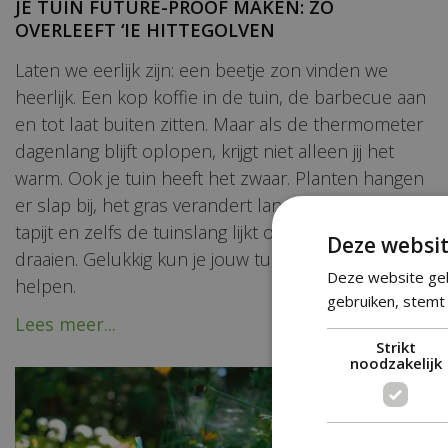
JE TUIN FUTURE-PROOF MAKEN: ZO
OVERLEEFT ‘IE HITTEGOLVEN
Laten we eerlijk zijn: een beetje zon vinden we
heerlijk. Een kop koffie in de tuin, de barbecue aan
en tot laat buiten zitten. Maar als de thermometer
dagenlang blijft oplopen, krijgt niet alleen jij het
warm. Ook je tuin heeft het zwaar. Planten hangen
er slap bij, het gras verandert langzaam in een geel
tapijt en zelfs de tuinslang lijkt overuren te
Deze websit
draaien. Gelukkig kun je jouw tuin een handje
Deze website geb
helpen.
gebruiken, stemt 
Lees meer...
Strikt
noodzakelijk