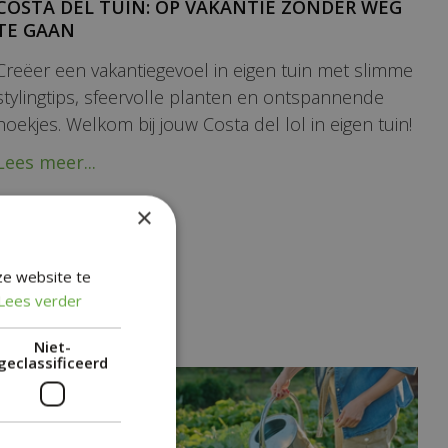
COSTA DEL TUIN: OP VAKANTIE ZONDER WEG
TE GAAN
Creëer een vakantiegevoel in eigen tuin met slimme
stylingtips, sfeervolle planten en ontspannende
hoekjes. Welkom bij jouw Costa del lol in eigen tuin!
Lees meer...
×
ze website te
Lees verder
Niet-
geclassificeerd