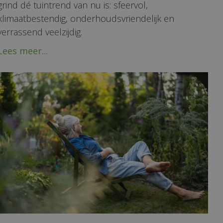
grind dé tuintrend van nu is: sfeervol,
klimaatbestendig, onderhoudsvriendelijk en
verrassend veelzijdig.
Lees meer...