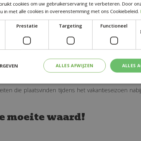
ruikt cookies om uw gebruikerservaring te verbeteren. Door on
schenken nabij Lemmer
u in met alle cookies in overeenstemming met ons Cookiebeleid.
adeaus te kopen bij de ambachtelijke winkels en boet
Prestatie
Targeting
Functioneel
 nabij Lemmer
ERGEVEN
ALLES AFWIJZEN
ALLES 
zijn, vol betovering, traditie en een warme gemeenscha
elijke kerstherinneringen in de omgeving te creëren.
tiviteiten die plaatsvinden tijdens het vakantieseizoen
e moeite waard!