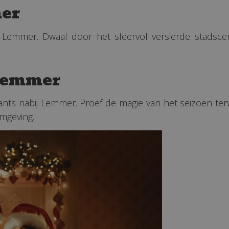
mer
j Lemmer. Dwaal door het sfeervol versierde stadsce
 Lemmer
rants nabij Lemmer. Proef de magie van het seizoen te
mgeving.