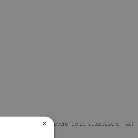
×
ijsbaan voor een betoverende schaatssessie en laat