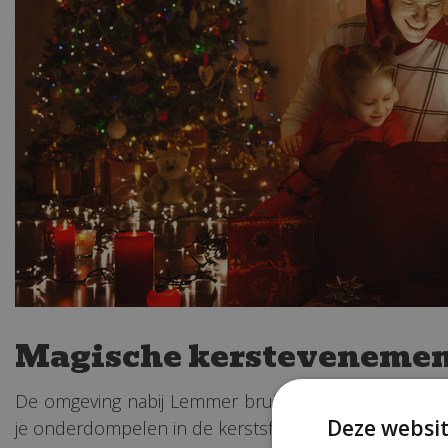
Magische kerstevenemen
De omgeving nabij Lemmer bruist van de magische k
Deze websit
je onderdompelen in de kerstsfeer met betoverende 