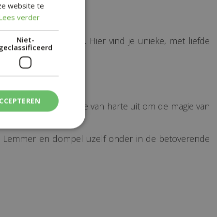
ze website te
Lees verder
ieks nabij Lemmer. Hier vind je unieke, met liefde
Niet-
geclassificeerd
ACCEPTEREN
pssfeer. Wij nodigen je van harte uit om de magie van
 nabij Lemmer en dompel uzelf onder in de betoverende