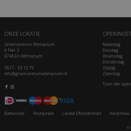
ONZE LOKATIE
OPENINGST
Groencentrum Witmarsum
Maandag
It Fliet 3
Dinsdag
8748 EA Witmarsum
Woensdag
Donderdag
0517 - 53 13 75
Vrijdag
info@groencentrumwitmarsum.nl
Zaterdag
Toon alle open
Barbecues
Restaurant
Landal Elfstedenhart
Kerstshow
© 