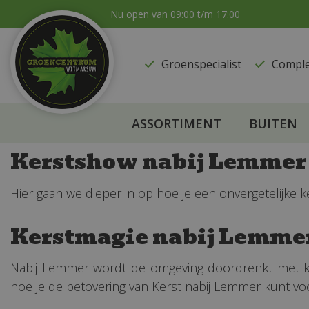
Ga
Nu open van
09:00
t/m
17:00
naar
content
Groenspecialist
​Compl
ASSORTIMENT
BUITEN
Kerstshow nabij Lemmer
Hier gaan we dieper in op hoe je een onvergetelijk
Kerstmagie nabij Lemme
Nabij Lemmer wordt de omgeving doordrenkt met ke
hoe je de betovering van Kerst nabij Lemmer kunt vo