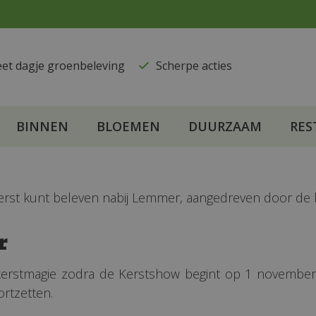
eet dagje groenbeleving
​Scherpe acties
BINNEN
BLOEMEN
DUURZAAM
RES
e kerst kunt beleven nabij Lemmer, aangedreven door d
r
rstmagie zodra de Kerstshow begint op 1 november 2
ortzetten.