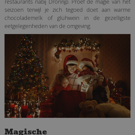
restaurants nabij Dronrijp. Proef de magie van het
seizoen terwijl je zich tegoed doet aan warme
chocolademelk of glühwein in de gezelligste
eetgelegenheden van de omgeving.
Magische