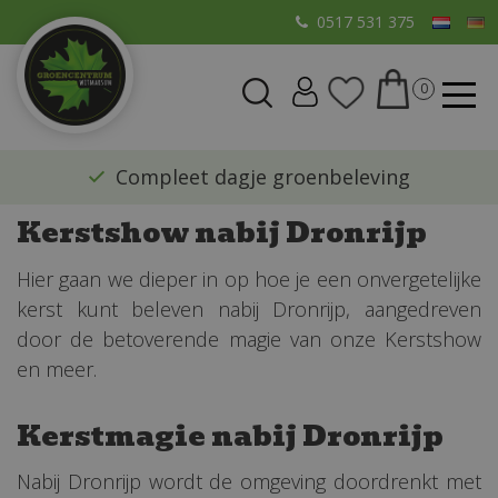
G
0517 531 375
a
n
a
a
r
​Compleet dagje groenbeleving
c
o
Kerstshow nabij Dronrijp
n
t
Hier gaan we dieper in op hoe je een onvergetelijke
e
kerst kunt beleven nabij Dronrijp, aangedreven
n
door de betoverende magie van onze Kerstshow
t
en meer.
Kerstmagie nabij Dronrijp
Nabij Dronrijp wordt de omgeving doordrenkt met