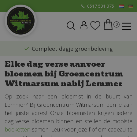
G
0517 531 375
a
n
a
a
r
​Compleet dagje groenbeleving
c
o
Elke dag verse aanvoer
n
bloemen bij Groencentrum
t
e
Witmarsum nabij Lemmer
n
t
Op zoek naar een bloemist in de buurt van
Lemmer? Bij Groencentrum Witmarsum ben je aan
het juiste adres! Onze bloemisten krijgen iedere
dag verse bloemen binnen en stellen de mooiste
boeketten
samen. Leuk voor jezelf of om cadeau te