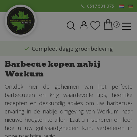
G
0517 531 375
a
n
a
a
r
​Compleet dagje groenbeleving
c
o
Barbecue kopen nabij
n
Workum
t
e
Ontdek hier de geheimen van het perfecte
n
barbecueën en krijg waardevolle tips, heerlijke
t
recepten en deskundig advies om uw barbecue-
ervaring in de nabije omgeving van Workum naar
nieuwe hoogten te tillen. Laat u inspireren en leer
hoe u uw grillvaardigheden kunt verbeteren in
onze prachtige regio.