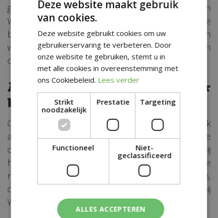
Deze website maakt gebruik
gewoonten die uniek zijn voor de omgeving van
van cookies.
Workum. Ontdek speciale evenementen, lokale
Deze website gebruikt cookies om uw
barbecuefeesten en andere unieke activiteiten
gebruikerservaring te verbeteren. Door
waar u kunt genieten van de heerlijke grillcultuur in
onze website te gebruiken, stemt u in
onze regio.
met alle cookies in overeenstemming met
ons Cookiebeleid.
Lees verder
Advies op maat voor
barbecueën nabij Workum
Strikt
Prestatie
Targeting
noodzakelijk
Ons deskundige team staat klaar om u persoonlijk
advies te geven over
barbecueën
in de nabije
Functioneel
Niet-
omgeving van Workum. Of u nu hulp nodig heeft bij
geclassificeerd
het vinden van de beste barbecueplekken in de
regio, advies wilt over lokale smaken en recepten,
of gewoon vragen heeft over het barbecueën nabij
Workum, wij helpen u graag verder.
ALLES ACCEPTEREN