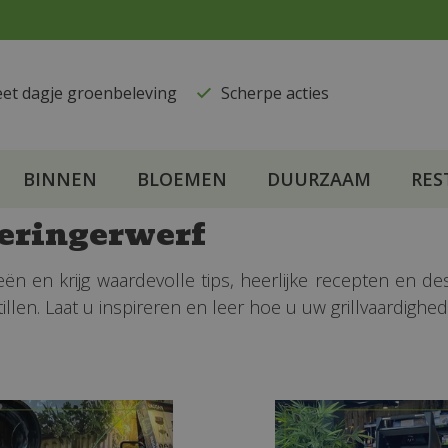
eet dagje groenbeleving
​Scherpe acties
BINNEN
BLOEMEN
DUURZAAM
RES
eringerwerf
n en krijg waardevolle tips, heerlijke recepten en de
len. Laat u inspireren en leer hoe u uw grillvaardighe