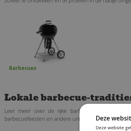
zoveel te ontdekken en te proeven in de nabije omge
Barbecues
Lokale barbecue-traditie
Leer meer over de rijke barbecue-tradities en -
Deze websit
barbecuefeesten en andere unieke activiteiten waar u 
Deze website geb