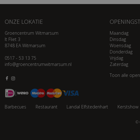
ONZE LOKATIE
OPENINGST
Groencentrum Witmarsum
Maandag
It Fliet 3
Dinsdag
8748 EA Witmarsum
Woensdag
Donderdag
0517 - 53 13 75
Vrijdag
info@groencentrumwitmarsum.nl
Zaterdag
Toon alle open
Barbecues
Restaurant
Landal Elfstedenhart
Kerstshow
© 