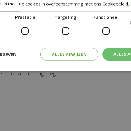
becueën nabij Wieringerw
u in met alle cookies in overeenstemming met ons Cookiebeleid.
Prestatie
Targeting
Functioneel
advies te geven over
barbecueën
in de nabije omgeving
vies wilt over lokale smaken en recepten, of gewoon v
e moeite waard!
ERGEVEN
ALLES AFWIJZEN
ALLES 
e unieke smaken en tradities van de omgeving van 
 in onze prachtige regio!