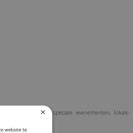
×
eringerwerf. Ontdek speciale evenementen, lokale
o.
ze website te