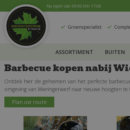
Ga
Nu open van
09:00
t/m
17:00
naar
content
Groenspecialist
​Compl
ASSORTIMENT
BUITEN
Barbecue kopen nabij Wi
Ontdek hier de geheimen van het perfecte barbecueë
omgeving van Wieringerwerf naar nieuwe hoogten te til
Plan uw route