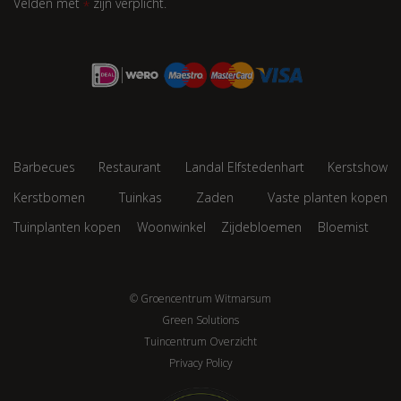
Velden met
zijn verplicht.
*
Barbecues
Restaurant
Landal Elfstedenhart
Kerstshow
Kerstbomen
Tuinkas
Zaden
Vaste planten kopen
Tuinplanten kopen
Woonwinkel
Zijdebloemen
Bloemist
© Groencentrum Witmarsum
Green Solutions
Tuincentrum Overzicht
Privacy Policy