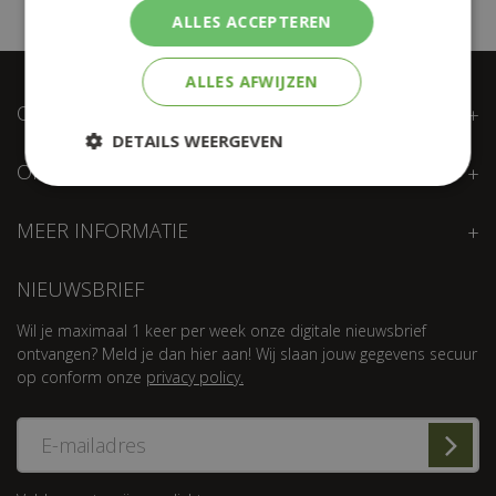
ALLES ACCEPTEREN
ALLES AFWIJZEN
ONZE LOKATIE
DETAILS WEERGEVEN
OPENINGSTIJDEN
MEER INFORMATIE
NIEUWSBRIEF
Wil je maximaal 1 keer per week onze digitale nieuwsbrief
ontvangen? Meld je dan hier aan! Wij slaan jouw gegevens secuur
op conform onze
privacy policy.