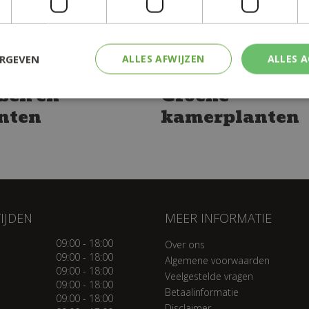
ERGEVEN
ALLES AFWIJZEN
ALLES 
sen en
Groene
nten
kamerplanten
IJDEN
MEER INFORMATIE
09:00 - 18:00
Over ons
09:00 - 18:00
Algemene voorwaarden
09:00 - 18:00
Veelgestelde vragen
09:00 - 18:00
Betaalinformatie
09:00 - 18:00
Disclaimer