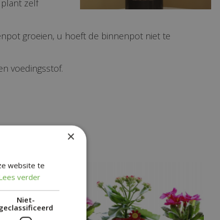
plant zelf
npot groeien, u hoeft de binnenpot niet te
 en voedingsstof.
planten
×
ze website te
Lees verder
Niet-
geclassificeerd