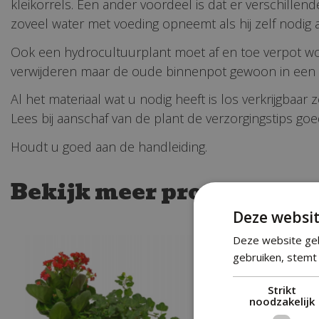
kleikorrels. Een ander voordeel is dat er verschille
zoveel water met voeding opneemt als hij zelf nodig a
Ook een hydrocultuurplant moet af en toe verpot wor
verwijderen maar de oude binnenpot gewoon in een n
Al het materiaal wat u nodig heeft is los verkrijgbaar
Lees bij aanschaf van de plant de verzorgingstips goe
Houdt u goed aan de handleiding.
Bekijk meer productgroe
Deze websit
Deze website geb
gebruiken, stemt 
Strikt
noodzakelijk