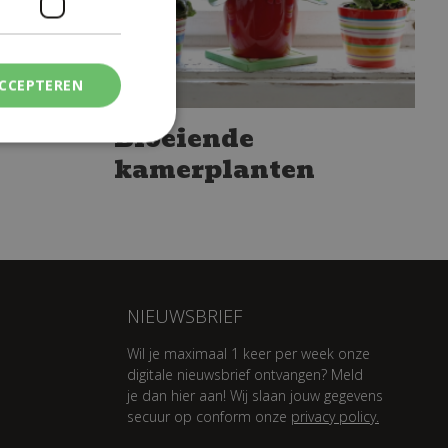
ACCEPTEREN
Bloeiende
kamerplanten
NIEUWSBRIEF
Wil je maximaal 1 keer per week onze
digitale nieuwsbrief ontvangen? Meld
je dan hier aan! Wij slaan jouw gegevens
secuur op conform onze
privacy policy.