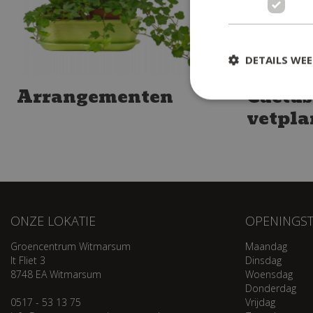
DETAILS WE
Arrangementen
Cactus
vetpla
ONZE LOKATIE
OPENINGST
Groencentrum Witmarsum
Maandag
It Fliet 3
Dinsdag
8748 EA Witmarsum
Woensdag
Donderdag
0517 - 53 13 75
Vrijdag