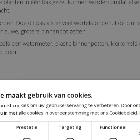
nde planten in één bak gezet kunnen worden omdat elke 
cht.
den. Doe dit pas als er veel wortels onderuit de binne
ieuwe, grotere binnenpot zetten.
 zoals een watermeter, plastic binnenpotten, kleikorrels
d door.
pen in de categorie Kamer
e maakt gebruik van cookies.
ruikt cookies om uw gebruikerservaring te verbeteren. Door on
u in met alle cookies in overeenstemming met ons Cookiebeleid.
Prestatie
Targeting
Functioneel