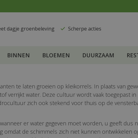
eet dagje groenbeleving
​Scherpe acties
BINNEN
BLOEMEN
DUURZAAM
RES
anten te laten groeien op kleikorrels. In plaats van g
tof verrijkt water. Deze cultuur wordt vaak toegepast 
drocultuur zich ook stekend voor thuis op de vensterb
 wanneer er water gegeven moet worden, u geeft dus noo
laag omdat de schimmels zich niet kunnen ontwikkelen 