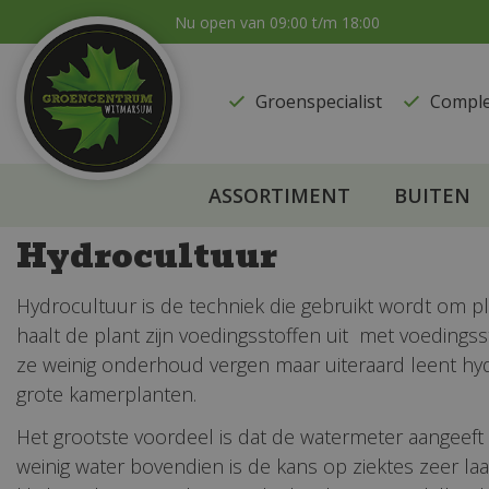
Ga
Nu open van
09:00
t/m
18:00
naar
content
Groenspecialist
​Compl
ASSORTIMENT
BUITEN
Hydrocultuur
Hydrocultuur is de techniek die gebruikt wordt om pl
haalt de plant zijn voedingsstoffen uit met voedingss
ze weinig onderhoud vergen maar uiteraard leent hy
grote kamerplanten.
Het grootste voordeel is dat de watermeter aangeeft
weinig water bovendien is de kans op ziektes zeer 