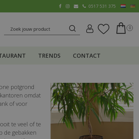
0517 531 375
TAURANT
TRENDS
CONTACT
ewone potgrond
in kantoren omdat
ank of voor
it te veel of te
op de gebakken