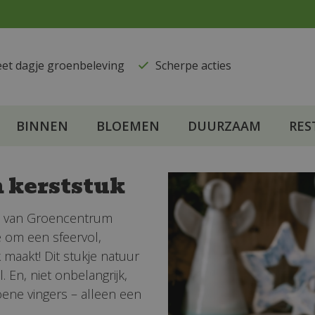
eet dagje groenbeleving
​Scherpe acties
BINNEN
BLOEMEN
DUURZAAM
RES
 kerststuk
Wij van Groencentrum
 om een sfeervol,
maakt! Dit stukje natuur
 En, niet onbelangrijk,
oene vingers – alleen een