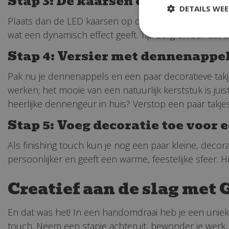
Stap 3: De kaarsen erop!
DETAILS WE
Plaats dan de LED kaarsen op de houten schijven. De
wat een dynamisch effect geeft. Tip: zorg ervoor dat d
Stap 4: Versier met dennenappel
Pak nu je dennenappels en een paar decoratieve takjes
werken; het mooie van een natuurlijk kerststuk is juis
heerlijke dennengeur in huis? Verstop een paar takje
Stap 5: Voeg decoratie toe voor 
Als finishing touch kun je nog een paar kleine, decor
persoonlijker en geeft een warme, feestelijke sfeer. 
Creatief aan de slag me
En dat was het! In een handomdraai heb je een uniek 
touch. Neem een stapje achteruit, bewonder je werk, e