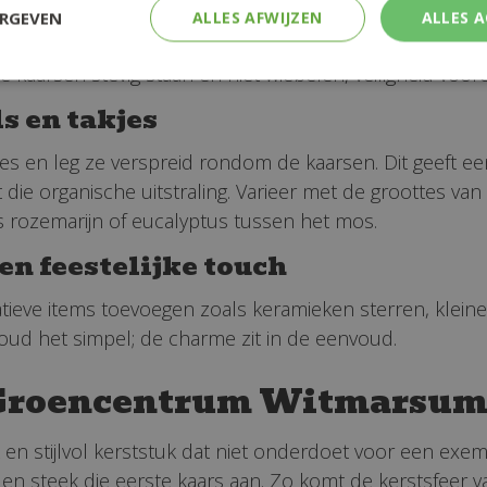
ERGEVEN
ALLES AFWIJZEN
ALLES 
 verschillende hoogtes van de schijven zorgen ervoor 
e kaarsen stevig staan en niet wiebelen, veiligheid voor
s en takjes
 en leg ze verspreid rondom de kaarsen. Dit geeft een s
t die organische uitstraling. Varieer met de groottes va
s rozemarijn of eucalyptus tussen het mos.
een feestelijke touch
atieve items toevoegen zoals keramieken sterren, kleine 
Houd het simpel; de charme zit in de eenvoud.
t Groencentrum Witmarsu
en stijlvol kerststuk dat niet onderdoet voor een exem
n steek die eerste kaars aan. Zo komt de kerstsfeer van