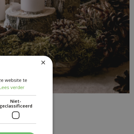
×
ze website te
Lees verder
Niet-
geclassificeerd