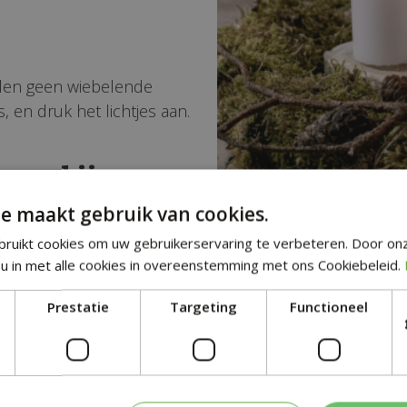
llen geen wiebelende
, en druk het lichtjes aan.
ten schijven
 schijven op het mos.
e maakt gebruik van cookies.
lende diktes te gebruiken
ruikt cookies om uw gebruikerservaring te verbeteren. Door on
akter! Hier komen straks
u in met alle cookies in overeenstemming met ons Cookiebeleid.
Prestatie
Targeting
Functioneel