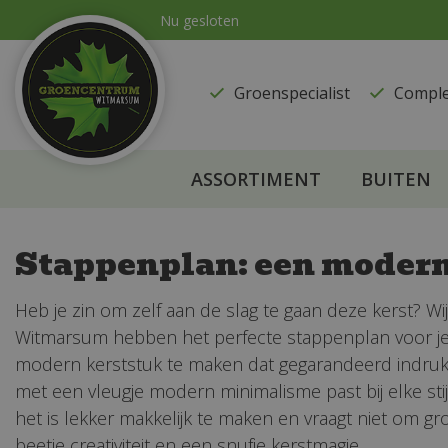
Ga
Nu gesloten
naar
content
Groenspecialist
​Compl
ASSORTIMENT
BUITEN
Stappenplan: een modern
Heb je zin om zelf aan de slag te gaan deze kerst? 
Witmarsum hebben het perfecte stappenplan voor je
modern kerststuk te maken dat gegarandeerd indruk 
met een vleugje modern minimalisme past bij elke stijl.
het is lekker makkelijk te maken en vraagt niet om gr
beetje creativiteit en een snufje kerstmagie.