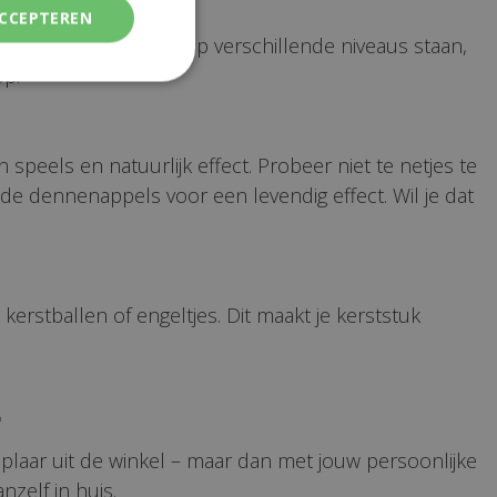
ACCEPTEREN
dat de kaarsen mooi op verschillende niveaus staan,
op!
peels en natuurlijk effect. Probeer niet te netjes te
n de dennenappels voor een levendig effect. Wil je dat
kerstballen of engeltjes. Dit maakt je kerststuk
m
plaar uit de winkel – maar dan met jouw persoonlijke
zelf in huis.