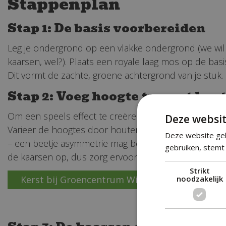
Stappenplan
Stap 1: De basis voorbereiden
Leg je ondergrond op een vlakke ondergrond (we wi
kaarsen, wel?). Plaats een royale laag mos op de basis
Dit vormt de zachte, groene achtergrond van je stuk.
Stap 2: Voeg hoogte toe met hou
Om een speels effect te creëren, leg je nu de houten
Deze websit
Varieer de hoogtes door houten schijven van verschil
Deze website geb
– een beetje asymmetrie mag best, dat geeft juist kar
gebruiken, stemt 
de kaarsen op, dus zorg ervoor dat ze stabiel liggen.
Strikt
Kerst bij Groencentrum Witmarsum
noodzakelijk