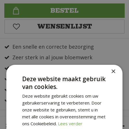
Een snelle en correcte bezorging
Zeer sterk in al jouw bloemwerk
Deskundig en eerlijk advies
×
Deze website maakt gebruik
Altijd een fris en verzorgd assortiment
van cookies.
Snelle bestelservice
Deze website gebruikt cookies om uw
Veilig online betalen
gebruikerservaring te verbeteren. Door
onze website te gebruiken, stemt u in
met alle cookies in overeenstemming met
SPECIFICATIES
ons Cookiebeleid.
Lees verder