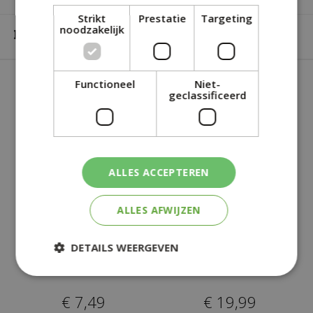
Strikt
Prestatie
Targeting
noodzakelijk
Merk
Esschert design
Functioneel
Niet-
SOORTGELIJKE PRODUCTEN
geclassificeerd
ALLES ACCEPTEREN
ALLES AFWIJZEN
4-SEIZOENEN
EIWITRIJKE
DETAILS WEERGEVEN
STROOIVOER MET
GEDROOGDE
MEELWORMEN
INSECTENMIX
€
7
,
49
€
19
,
99