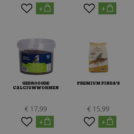
+
+
GEDROOGDE
PREMIUM PINDA'S
CALCIUMWORMEN
€
17
,
99
€
15
,
99
+
+