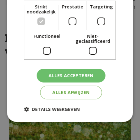
vast, zodat het langer zijn helende werk kan
Strikt
Prestatie
Targeting
noodzakelijk
doen en ververs het daarna nog een keer.
Kijk ook eens naar de
Functioneel
Niet-
geclassificeerd
volgende berichten:
ALLES ACCEPTEREN
ALLES AFWIJZEN
DETAILS WEERGEVEN