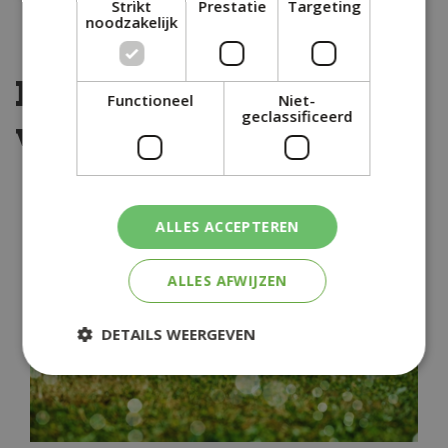
Strikt
Prestatie
Targeting
(Lychnis) en wolfsmelk (Euphorbia).
noodzakelijk
Kijk ook eens naar de
Functioneel
Niet-
geclassificeerd
volgende berichten:
ALLES ACCEPTEREN
ALLES AFWIJZEN
DETAILS WEERGEVEN